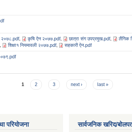
df
न २०७८.pdf
,
कृषि ऐन २०७७.pdf
,
छात्रा संग उपप्रमुख.pdf
,
लैंगिक 
,
शिक्षा१ नियमावली २०७७.pdf
,
सहकारी ऐन.pdf
-०७९.pdf
1
2
3
next ›
last »
था परियोजना
सार्वजनिक खरिद/बोलपत