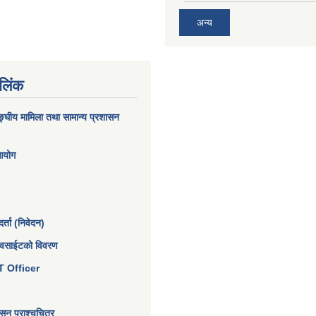
अन्य
 लिंक
घीय मामिला तथा सामान्य प्रशासन
 आयोग
्ता (निवेदन)
ेवसाईटको विवरण
 IT Officer
न प्राश्चचित्र