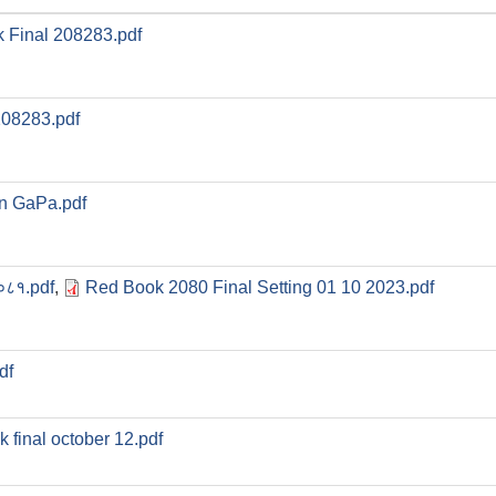
 Final 208283.pdf
208283.pdf
n GaPa.pdf
०८१.pdf
,
Red Book 2080 Final Setting 01 10 2023.pdf
df
 final october 12.pdf