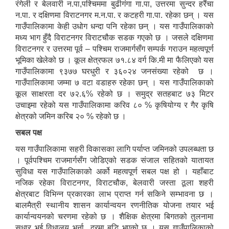
रंगेली र बेलवारी न.पा,पश्चिममा बुढीगंगा गा.पा, उत्तरमा सुन्दर हरैंचा
न.पा. र दक्षिणमा विराटनगर म.न.पा. र कटहरी गा.पा. रहेका छन् । यस
गाउँपालिकामा केही उधोग धन्दा पनि रहेका छन् । यस गाउँपालिकाको
मध्य भाग हुँदै विराटनगर विराटचौक सडक गएको छ । जसले दक्षिणमा
विराटनगर र उत्तरमा पूर्व – पश्चिम राजमार्गसँग सम्पर्क गराउन महत्वपूर्ण
भूमिका खेलेको छ । कूल क्षेत्रफल ७१.८४ वर्ग कि.मी मा फैलिएको यस
गाउँपालिकामा ९३७७ घरधुरी र ३६०२४ जनसंख्या रहेको छ ।
गाउँपालिकामा जम्मा ७ वटा वडाहरु रहेका छन् । यस गाउँपालिकाको
कूल साक्षरता दर ७२.६% रहेको छ । समुद्र सतहबाट ७३ मिटर
उचाइमा रहेको यस गाउँपालिकामा करिव ८० % कृषियोग्य र गैर कृषि
क्षेत्रको जमिन करिब २० % रहेको छ ।
सबल पक्ष
यस गाउँपालिकामा सहरी विकासका लागि पर्याप्त जमिनको उपलब्धता छ
। पूर्वपश्चिम राजमार्गसँग जोडिएको सडक संजाल सहितको यातायत
सुविधा यस गाउँपालिकाको अर्को महत्वपूर्ण सबल पक्ष हो । यहाँबाट
नजिक रहेका विराटनगर, विराटचौक, बेलवारी जस्ता ठूला शहरी
क्षेत्रबाट विभिन्न प्रकारका लाभ प्राप्त गर्न सकिने सम्भावना छ ।
बालमैत्री स्थानीय शासन कार्यान्वयन रणनीतिक योजना तयार भई
कार्यान्वयनको चरणमा रहेको छ । शैक्षिक क्षेत्रमा बिगतको तुलनामा
सुधार भई विधालय भर्ना दरमा बृद्धि भएको छ । यस गाउँपालिकाको