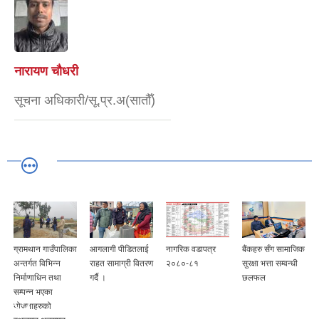
नारायण चौधरी
सूचना अधिकारी/सू.प्र.अ(सातौँ)
ा
आगलागी पीडितलाई
नागरिक वडापत्र
बैंकहरु सँग सामाजिक
लैंगिक हिंसा विरुद्धको
राहत सामाग्री वितरण
२०८०-८१
सुरक्षा भत्ता सम्वन्धी
अन्तराष्ट्रिय
गर्दै ।
छलफल
अभियान अन्तर्गत
सरोकारवाला संग
अन्तरक्रिया