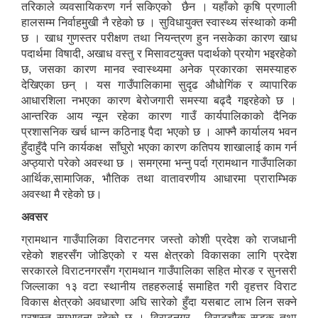
तरिकाले व्यवसायिकरण गर्न सकिएको छैन । यहाँको कृषि प्रणाली
हालसम्म निर्वाहमुखी नै रहेको छ । सुविधायुक्त स्वास्थ्य संस्थाको कमी
छ । खाध गुणस्तर परीक्षण तथा नियन्त्रण हुन नसकेका कारण खाध
पदार्थमा विषादी, अखाध वस्तु र मिसावटयुक्त पदार्थको प्रयोग भइरहेको
छ, जसका कारण मानव स्वास्थ्यमा अनेक प्रकारका समस्याहरु
देखिएका छन् । यस गाउँपालिकामा सुदृढ ‌औधोगिंक र व्यापारिक
आधारशिला नभएका कारण बेरोजगारी समस्या बढ्दै गइरहेको छ ।
आन्तरिक आय न्यून रहेका कारण गाउँ कार्यपालिकाको दैनिक
प्रशासनिक खर्च धान्न कठिनाइ पैदा भएको छ । आफ्नै कार्यालय भवन
हुँदाहुँदै पनि कार्यकक्ष साँघुरो भएका कारण कतिपय शाखालाई काम गर्न
अप्ठ्यारो परेको अवस्था छ । समग्रमा भन्नु पर्दा ग्रामथान गाउँपालिका
आर्थिक,सामाजिक, भौतिक तथा वातावरणीय आधारमा प्राराम्भिक
अवस्था मै रहेको छ।
अवसर
ग्रामथान गाउँपालिका विराटनगर जस्तो कोशी प्रदेश को राजधानी
रहेको शहरसँग जोडिएको र यस क्षेत्रको विकासका लागि प्रदेश
सरकारले विराटनगरसँग ग्रामथान गाउँपालिका सहित मोरङ र सुनसरी
जिल्लाका १३ वटा स्थानीय तहहरुलाई समाहित गरी वृहत्तर विराट
विकास क्षेत्रको अवधारणा अघि सारेको हुँदा यसबाट लाभ लिन सक्ने
प्रशस्त सम्भावना रहेको छ । विराटनगर - विराटचौक सडक तथा