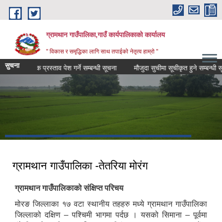
Skip to main content
ग्रामथान गाउँपालिका,गाउँ कार्यपालिकाको कार्यालय
" विकास र समृद्धिका लागि साथ तपाईको नेतृत्व हाम्रो "
सुचना
 आर्थिक प्रस्ताव पेश गर्ने सम्बन्धी सूचना
मौजुदा सुचीमा सूचीकृत हुने सम्बन्धी सूचना
ग्रामथान गाउँपालिका -तेतरिया मोरंग
ग्रामथान गाउँपालिकाको संक्षिप्त परिचय
मोरङ जिल्लाका १७ वटा स्थानीय तहहरु मध्ये ग्रामथान गाउँपालिका
जिल्लाको दक्षिण – पश्चिमी भागमा पर्दछ । यसको सिमाना – पूर्वमा