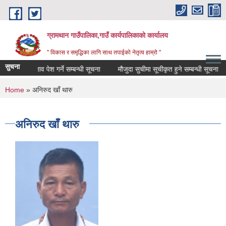
Skip to main content
ग्रामथान गाउँपालिका,गाउँ कार्यपालिकाको कार्यालय
" विकास र समृद्धिका लागि साथ तपाईको नेतृत्व हाम्रो "
सुचना
थिक प्रस्ताव पेश गर्ने सम्बन्धी सूचना
मौजुदा सुचीमा सूचीकृत हुने सम्बन्धी सूचना
You are here
Home
» अनिरुद खाँ थारु
अनिरुद खाँ थारु