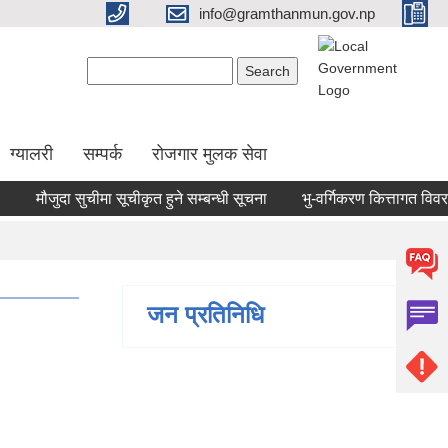
info@gramthanmun.gov.np
Search form
Search
ग्यालरी
सम्पर्क
रोजगार मुलक सेवा
मौजुदा सुचीमा सूचीकृत हुने सम्बन्धी सूचना
भु-वर्गिकरण कित्तागत विवरण सम्
जन प्रतिनिधि