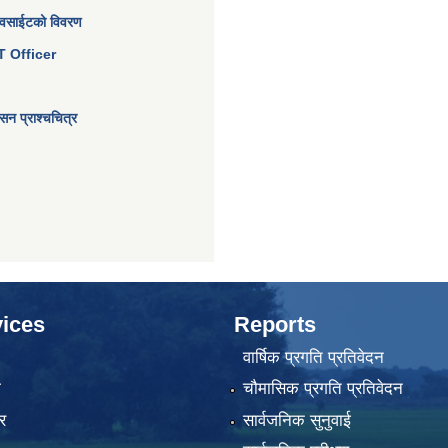
ेवसाईटको विवरण
 IT Officer
न प्राश्चचित्र
ices
Reports
वार्षिक प्रगति प्रतिवेदन
ा
चौमासिक प्रगति प्रतिवेदन
र
सार्वजनिक सुनुवाई