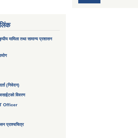
 लिंक
घीय मामिला तथा सामान्य प्रशासन
 आयोग
्ता (निवेदन)
ेवसाईटको विवरण
 IT Officer
न प्राश्चचित्र